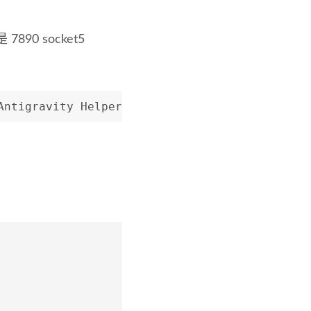
0 socket5
Antigravity Helper (Plugin)";"language_server