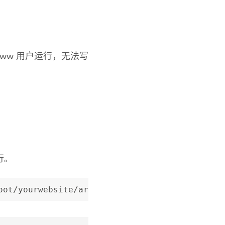
 www 用户运行，无法写
执行。
oot/yourwebsite/artisan schedule:run >> /dev/